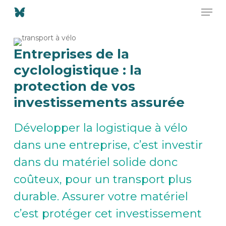
Men
Skip
to
Close
main
Menu
content
Entreprises
de
la
cyclologistique
:
la
protection
de
vos
investissements
assurée
Développer la logistique à vélo
dans une entreprise, c’est investir
dans du matériel solide donc
coûteux, pour un transport plus
durable. Assurer votre matériel
c’est protéger cet investissement