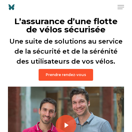
Men
Skip
to
Close
main
L’assurance d’une flotte
Menu
content
de vélos sécurisée
Une suite de solutions au service
de la sécurité et de la sérénité
des utilisateurs de vos vélos.
Prendre rendez-vous
Play Video
Play Video