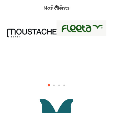
Slide
Nos clients
2
of
3